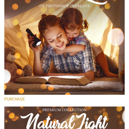
(1783 Overlays)
Large 6000*4000px
Stažení zdarma
PURCHASE