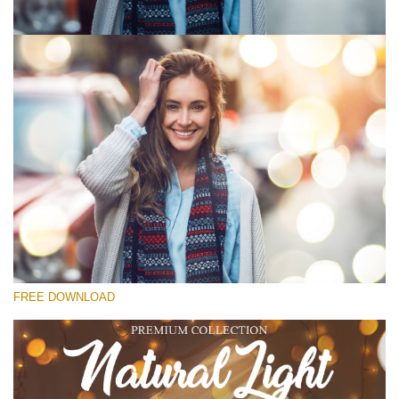
Prosím vyberte
Free Photoshop Overlay #1
Small 800*533px
Natural Cozy
(150 Overlays)
Large 6000*4000px
FREE DOWNLOAD
Fairy Tale (344 Overlays)
Large 6000*4000px
Entire Collection