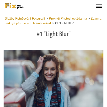
Služby Retušování Fotografií
>
Prekryti Photoshop Zdarma
>
Zdarma
překrytí přirozených bokeh světel
>
#1 "Light Blur"
#1 "Light Blur"