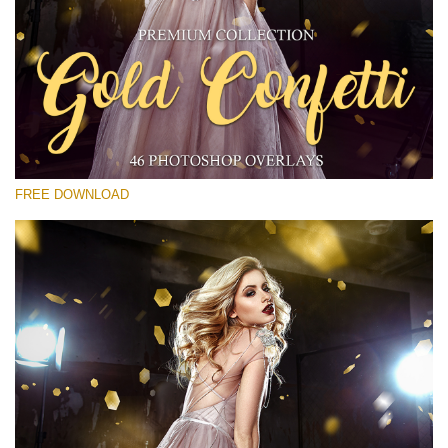
Prosím vyberte
Free Gold Overlay #19
Small 800*533px
Gold Confetti
(46 Overlays)
FREE DOWNLOAD
Large 6000*4000px
Fairy Tale (344 Overlays)
Large 6000*4000px
Entire Collection
(1783 Overlays)
Large 6000*4000px
Stažení zdarma