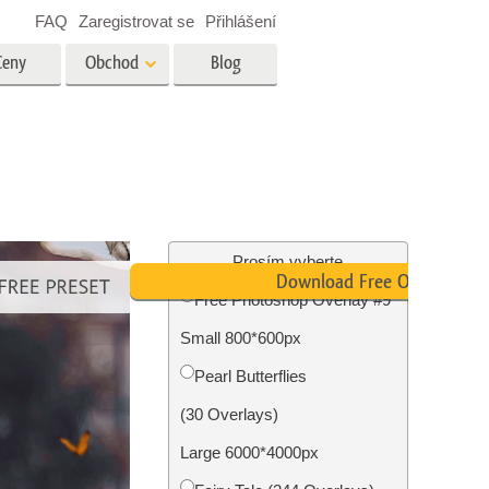
FAQ
Zaregistrovat se
Přihlášení
Ceny
Obchod
Blog
es
Video
Profesionální LUT
Překryvná videa
tské
Služby úpravy fotografií
nemovitostí
Prosím vyberte
Download Free Overlay
Free Photoshop Overlay #9
y
Small 800*600px
brázky
Foto Obnovení Služby
Pearl Butterflies
(30 Overlays)
Large 6000*4000px