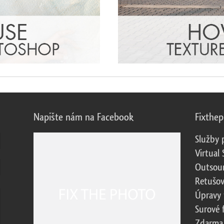
Napište nám na Facebook
Fixthe
Služby 
Virtual 
Outsour
Retušov
Úpravy 
Surové 
Zdarma