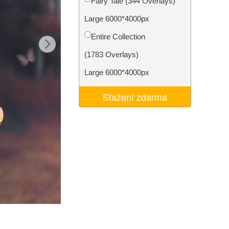
Fairy Tale (344 Overlays)
I
Video Editing Services
Large 6000*4000px
Entire Collection
(1783 Overlays)
Large 6000*4000px
Stažení zdarma