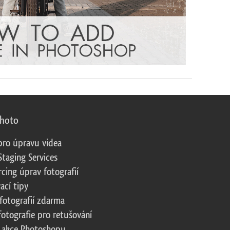
photo
pro úpravu videa
Staging Services
cing úprav fotografií
ací tipy
fotografií zdarma
fotografie pro retušování
 akce Photoshopu