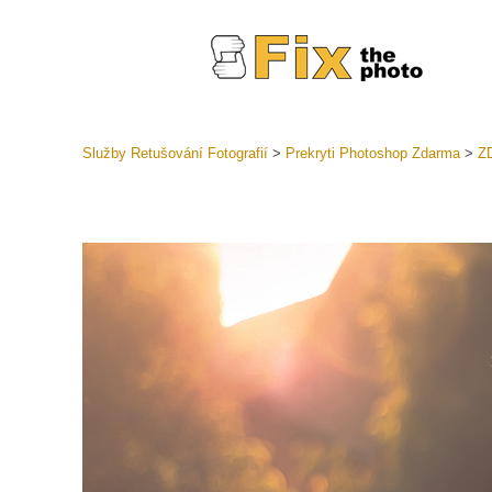
Služby Retušování Fotografií
>
Prekryti Photoshop Zdarma
>
ZD
Předvolb
Celé před
Retušova
LR
Přednasta
nabídek
Mobilní k
Služby pr