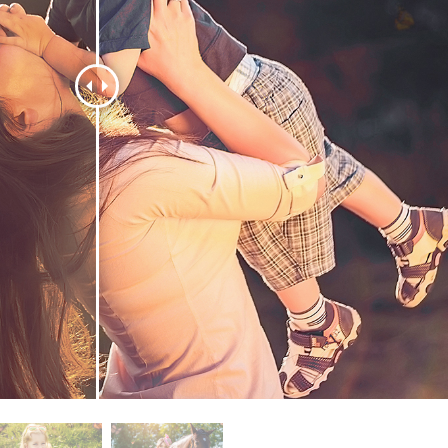
etušování produktů
Služby retušování šperků
Data pro výcvik A