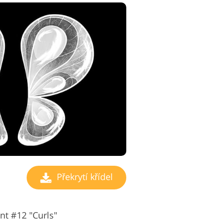
Překrytí křídel
ent #12 "Curls"