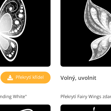
Volný, uvolnit
Překrytí křídel
inding White"
Překrytí Fairy Wings zdar