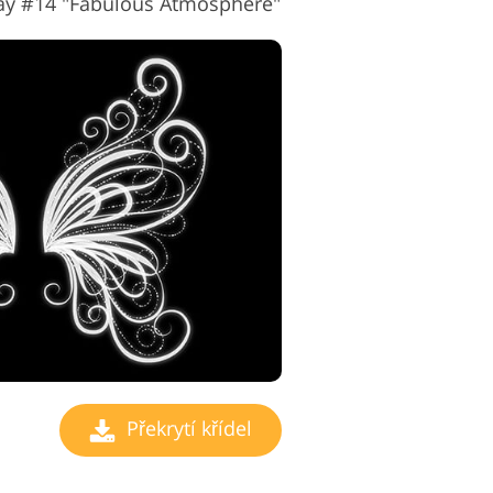
ay #14 "Fabulous Atmosphere"
Překrytí křídel