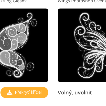
azzling Gleam"
Wings Photoshop Overl
Volný, uvolnit
Překrytí křídel