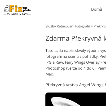
Domů
FOUNDED IN 2003
Lightroom
Služby Retušování Fotografií
>
Prekryt
Zdarma Překryvná kř
Předvolby Lightroom
Akce P
Retušovací služby
Celé přednastavené
Štětce
Retu
Headshot
kolekce LR
Tato sada nabízí skvělý výběr z v
Překryv
fotografii na scénu z pohádky. P
Přednastavení nejlepších
Textur
nabídek
JPG a Raw. Fairy Wings Overlay F
Ps Acti
Mobilní kolekce
Photoshop (verze od 4 do 6), Pain
Ps přek
Mac.
Služby pro úpravu
Model
svatebních fotografií
um
Překryvná vrstva Angel Wings č.