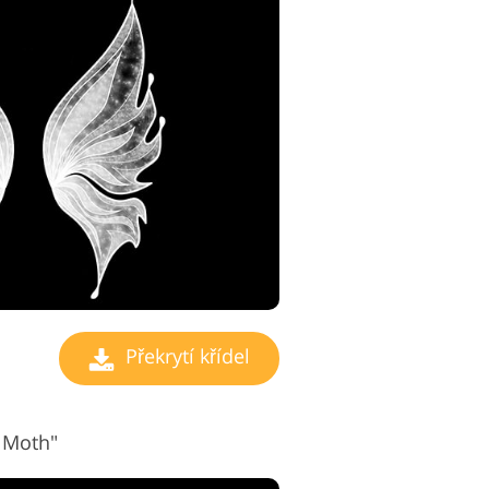
Překrytí křídel
a Moth"