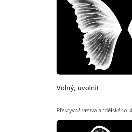
Služby retušování produktů
Služb
Volný, uvolnit