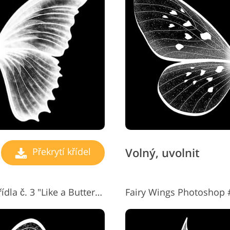
y retušování šperků
Data pro výcvik AI
Služby pro úp
Volný, uvolnit
Překrytí křídel
Překryvná vrstva andělského křídla č. 3 "Like a Butterfly"
Fairy Wings Photoshop 