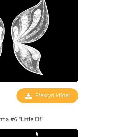
Překrytí křídel
ma #6 "Little Elf"