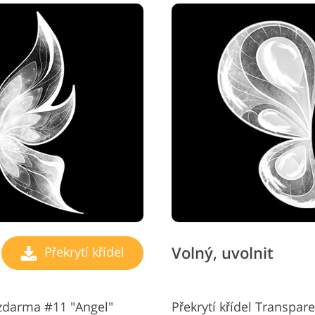
Volný, uvolnit
Překrytí křídel
 zdarma #11 "Angel"
Překrytí křídel Transpar