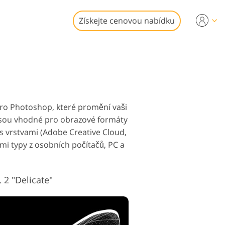
Získejte cenovou nabídku
eo
ní LUT
fotografií
idea
ostí
 pro Photoshop, které promění vaši
 jsou vhodné pro obrazové formáty
s vrstvami (Adobe Creative Cloud,
mi typy z osobních počítačů, PC a
ní Služby
. 2 "Delicate"