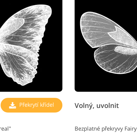
Volný, uvolnit
Překrytí křídel
real"
Bezplatné překryvy Fairy