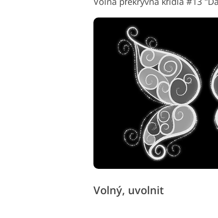
Volná překryvná křídla #13 "D
Volný, uvolnit