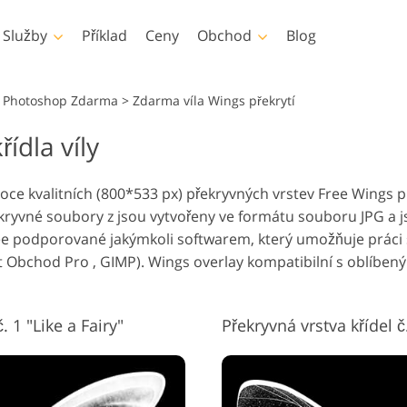
Služby
Příklad
Ceny
Obchod
Blog
Photoshop
Templates
Vid
i Photoshop Zdarma
>
Zdarma víla Wings překrytí
ídla víly
hotoshopu
Šablony
Profesionál
Služby retušování dětské
Služby úpravy 
 Photoshopu
Marketingové šablony
Překryvná v
šování těla Služby
fotografie
nemovit
ysoce kvalitních (800*533 px) překryvných vrstev Free Wings
y Photoshopu
Valentýnské karty
řekryvné soubory z jsou vytvořeny ve formátu souboru JPG a
y Photoshopu
Pozvánky na svatbu
ree podporované jakýmkoli softwarem, který umožňuje práci 
ons Celé sbírky
Pozvánka na narozeniny
t Obchod Pro , GIMP). Wings overlay kompatibilní s oblíbený
dětí
rývá celé sbírky
y oděvů generované
Služby manipulace s
Foto Obnove
ělou inteligencí
obrázky
 1 "Like a Fairy"
Překryvná vrstva křídel č