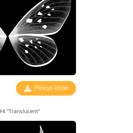
ravu videa
Překrytí křídel
#4 "Translucent"