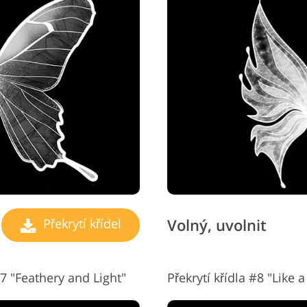
Volný, uvolnit
Překrytí křídel
7 "Feathery and Light"
Překrytí křídla #8 "Like 