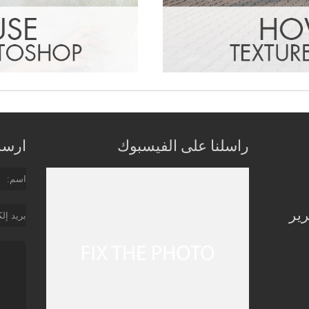
راسلنا على الفيسبوك
ارسل 
اسم
رير
بريد إل