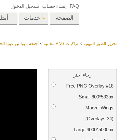
FAQ
إنشاء حساب
تسجيل الدخول
الصفحة
خدمات
أمثل
الرئيسية
op
Lightroom
تحرير الصور المهنية
>
تراكبات PNG مجانية
>
أجنحة بابوا نيو غينيا الح
إعدادات Lightroom
المسبقة
خدمات إعادة لمس الرأس
إعادة 
مجموعات LR مسبقة
رجاء اختر
الضبط بأكملها
Free PNG Overlay #18
أفضل الإعدادات
Ps
المسبقة للصفقة
Small 800*533px
مجموعة المحمول
خدمات تحرير صور الزفاف
نماذج 
Marvel Wings
(34 Overlays)
Large 4000*5000px