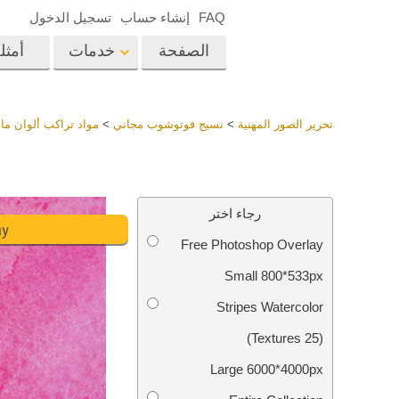
FAQ
إنشاء حساب
تسجيل الدخول
الصفحة
خدمات
أمثل
الرئيسية
op
Lightroom
تحرير الصور المهنية
>
نسيج فوتوشوب مجاني
>
مواد تراكب ألوان مائ
إعدادات Lightroom
المسبقة
خدمات إعادة لمس الرأس
إعادة 
مجموعات LR مسبقة
رجاء اختر
الضبط بأكملها
ay
Free Photoshop Overlay
أفضل الإعدادات
Ps
المسبقة للصفقة
Small 800*533px
مجموعة المحمول
خدمات تحرير صور الزفاف
نماذج 
Stripes Watercolor
(25 Textures)
Large 6000*4000px