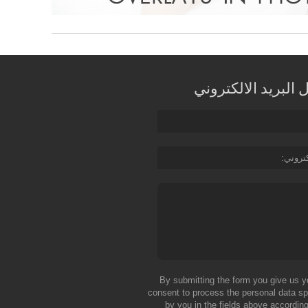
البريد الالكتروني
كتروني
By submitting the form you give us y
consent to process the personal data sp
by you in the fields above according