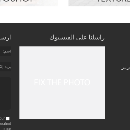
راسلنا على الفيسبوك
ارسل 
اسم
رير
بريد إل
our
ecified
 to our