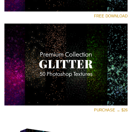
رجاء اختر
FREE DOWNLOAD
Free Photoshop Overlay
Small 800*533px
Universe Stars Glitters
(50 Textures)
Large 6000*4000px
Entire Collection
(1783 Overlays)
Large 6000*4000px
تنزيل مجاني
PURCHASE → $26