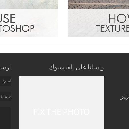
راسلنا على الفيسبوك
ارسل 
اسم
رير
بريد إل