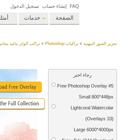
FAQ
إنشاء حساب
تسجيل الدخول
الصفحة
خدمات
أمثل
الرئيسية
op
Lightroom
تحرير الصور المهنية
>
تراكبات Photoshop
>
تراكب ألوان مائية مجانية لبرنا
إعدادات Lightroom
المسبقة
خدمات إعادة لمس الرأس
إعادة 
مجموعات LR مسبقة
رجاء اختر
الضبط بأكملها
Free Photoshop Overlay #5
أفضل الإعدادات
ad Free Overlay
Ps
المسبقة للصفقة
Small 800*448px
مجموعة المحمول
he Full Collection
خدمات تحرير صور الزفاف
نماذج 
Lightcoral Watercolar
(33 Overlays)
Large 6000*4000px