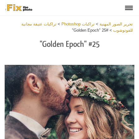
تحرير الصور المهنية
>
تراكبات Photoshop
>
تراكبات عتيقة مجانية
للفوتوشوب
>
#25 "Golden Epoch"
#25 "Golden Epoch"
Download
Free