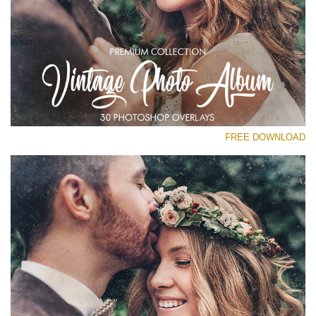
رجاء اختر
Free Vintage Overlay #25
Small 800*533px
Vintage Photo Album
(30 Overlays)
FREE DOWNLOAD
Large 6000*4000px
Sunlight Collection
(290 Overlays)
Large 6000*4000px
Entire Collection
(1783 Overlays)
Large 6000*4000px