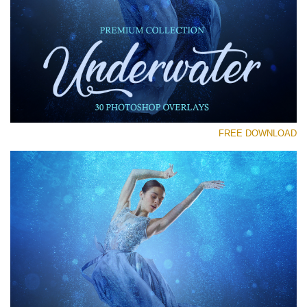
رجاء اختر
Free Photoshop Overlay #27
Small 800*533px
Underwater Overlays
(30 Overlays)
FREE DOWNLOAD
Large 6000*4000px
4 Seasons (411 Overlays)
Large 6000*4000px
Entire Collection
(1783 Overlays)
Large 6000*4000px
تنزيل مجاني