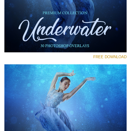
رجاء اختر
Free Photoshop Overlay #11
Small 800*533px
Underwater Overlays
(30 Overlays)
FREE DOWNLOAD
Large 6000*4000px
Sky Boundless
(347 Overlays)
Large 6000*4000px
Entire Collection
(1783 Overlays)
Large 6000*4000px