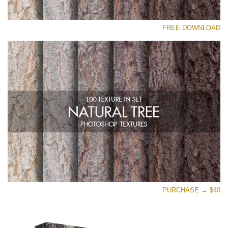
رجاء اختر
FREE DOWNLOAD
Free Photoshop Overlay
Small 800*533px
Natural Tree
(100 Textures)
Large 6000*4000px
Entire Collection
(1783 Overlays)
Large 6000*4000px
تنزيل مجاني
PURCHASE → $40