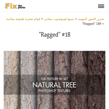
تحرير الصور المهنية
>
نسيج فوتوشوب مجاني
>
قوام شجرة طبيعية مجانية
#18 "Ragged"
>
#18 "Ragged"
Download
Free
Overlay