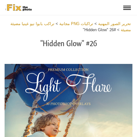
تحرير الصور المهنية
>
تراكبات PNG مجانية
>
تراكب بابوا نيو غينيا مضيئة
مضيئة
>
#26 "Hidden Glow"
#26 "Hidden Glow"
Download
Free