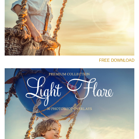
رجاء اختر
Free Photoshop Overlay #26
Small 800*533px
Light Flare
(30 Overlays)
FREE DOWNLOAD
Large 6000*4000px
Fairy Tale (344 Overlays)
Large 6000*4000px
Entire Collection
(1783 Overlays)
Large 6000*4000px
تنزيل مجاني