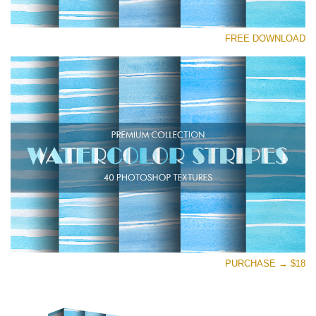
رجاء اختر
FREE DOWNLOAD
Free Photoshop Texture #23
Small 800*533px
Stripes Watercolor
(25 Textures)
Large 6000*4000px
Entire Collection
(1783 Overlays)
Large 6000*4000px
تنزيل مجاني
PURCHASE → $18