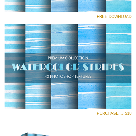
رجاء اختر
FREE DOWNLOAD
Free Photoshop Texture #19
Small 800*533px
Stripes Watercolor
(25 Textures)
Large 6000*4000px
Entire Collection
(1783 Overlays)
Large 6000*4000px
تنزيل مجاني
PURCHASE → $18