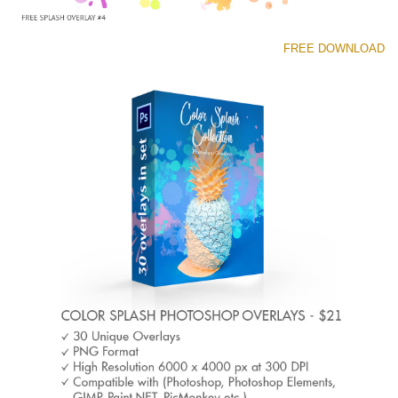
FREE DOWNLOAD
رجاء اختر
Free Photoshop Overlay #4 Small 800*533px
Color Splash
(30 Overlays)
Large 6000*4000px
Light Sparkling
(740 Overlays)
Large 6000*4000px
Entire Collection