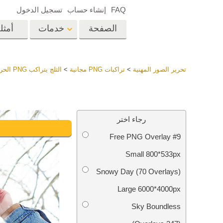
FAQ
إنشاء حساب
تسجيل الدخول
الصفحة
خدمات
أمثل
الرئيسية
op
Lightroom
تحرير الصور المهنية
>
تراكبات PNG مجانية
>
الثلج يتراكب PNG الحرة
إعدادات Lightroom
المسبقة
خدمات إعادة لمس الرأس
إعادة 
مجموعات LR مسبقة
رجاء اختر
الضبط بأكملها
Free PNG Overlay #9
أفضل الإعدادات
Ps
المسبقة للصفقة
Small 800*533px
مجموعة المحمول
خدمات تحرير صور الزفاف
نماذج 
Snowy Day (70 Overlays)
Large 6000*4000px
Sky Boundless