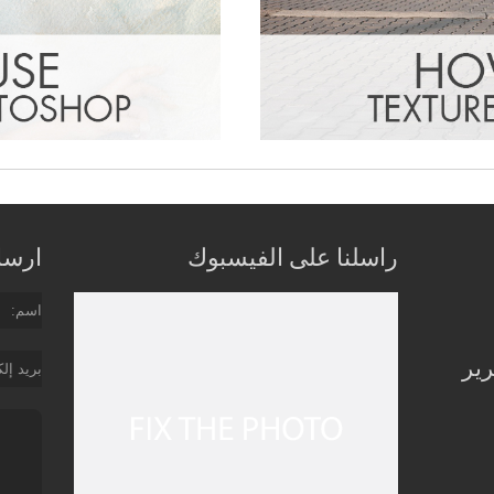
راسلنا على الفيسبوك
ارسل 
اسم
رير
بريد إل