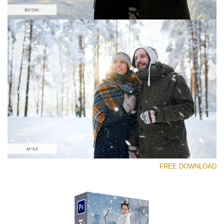
رجاء اختر
Free PNG Overlay #6
Small 800*533px
Snowy Day (70 Overlays)
Large 6000*4000px
Luxury Wedding
FREE DOWNLOAD
(373 Overlays)
Large 6000*4000px
Entire Collection