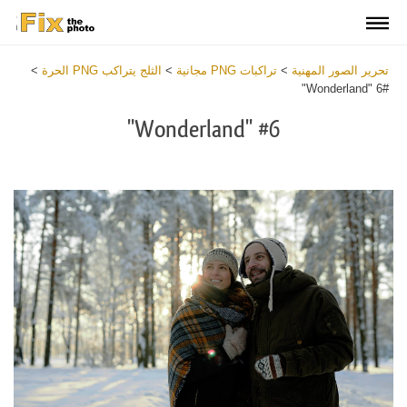
تحرير الصور المهنية
>
تراكبات PNG مجانية
>
الثلج يتراكب PNG الحرة
>
#6 "Wonderland"
#6 "Wonderland"
Download
Free
PNG