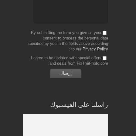
By submitting the form you give us your
consent to process the personal data
specified by you in the fields above according
to our
Privacy Policy
I agree to be updated with special offers
and deals from FixThePhoto.com
راسلنا على الفيسبوك