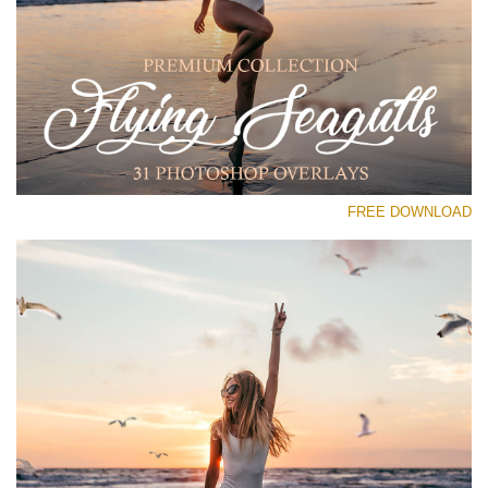
رجاء اختر
Free PNG Overlay #29
Small 800*533px
Flying Seagulls
(31 Overlays)
FREE DOWNLOAD
Large 6000*4000px
Sunlight Collection
(290 Overlays)
Large 6000*4000px
Entire Collection
(1783 Overlays)
Large 6000*4000px