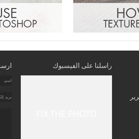
راسلنا على الفيسبوك
ارسل 
اسم
رير
بريد إل