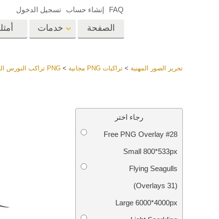
FAQ
إنشاء حساب
تسجيل الدخول
الصفحة
خدمات
أمثل
الرئيسية
op
Lightroom
تحرير الصور المهنية
>
تراكبات PNG مجانية
>
PNG تراكب النورس الحرة
إعدادات Lightroom
المسبقة
خدمات إعادة لمس الرأس
إعادة 
مجموعات LR مسبقة
رجاء اختر
الضبط بأكملها
Free PNG Overlay #28
أفضل الإعدادات
Ps
المسبقة للصفقة
Small 800*533px
مجموعة المحمول
خدمات تحرير صور الزفاف
نماذج 
Flying Seagulls
(31 Overlays)
Large 6000*4000px