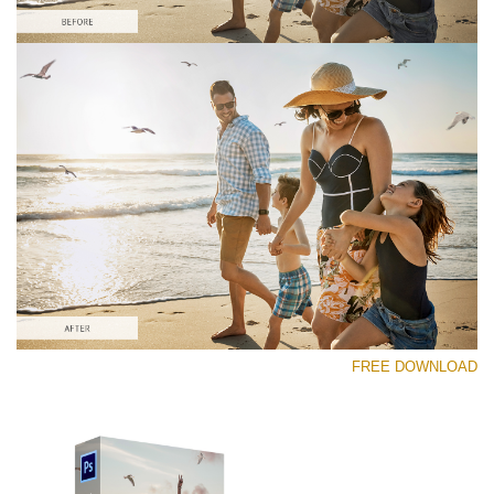
رجاء اختر
Free PNG Overlay #10
Small 800*533px
Flying Seagulls
(31 Overlays)
Large 6000*4000px
FREE DOWNLOAD
Fairy Tale (344 Overlays)
Large 6000*4000px
Entire Collection