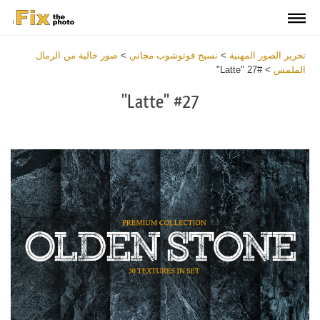
تحرير الصور المهنية
>
نسيج فوتوشوب مجاني
>
صور خالية من الرمال
الملمس
>
#27 "Latte"
#27 "Latte"
Download
Free
Overlay