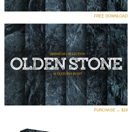
رجاء اختر
FREE DOWNLOAD
Free Photoshop Overlay
Small 800*533px
Olden Stone
(30 Textures)
Large 6000*4000px
Entire Collection
(1783 Overlays)
Large 6000*4000px
تنزيل مجاني
PURCHASE → $19