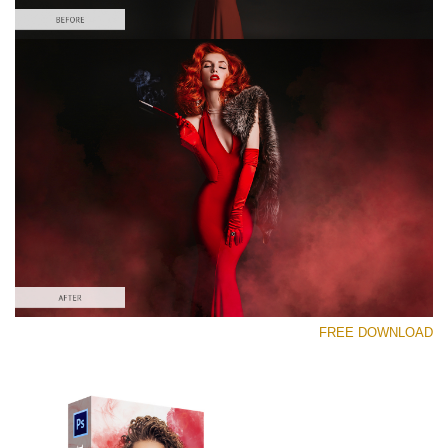
رجاء اختر
Free PNG Overlay #9
Small 800*533px
Smoke Effect
(30 Overlays)
Large 6000*4000px
FREE DOWNLOAD
4 Seasons (411 Overlays)
Large 6000*4000px
Entire Collection