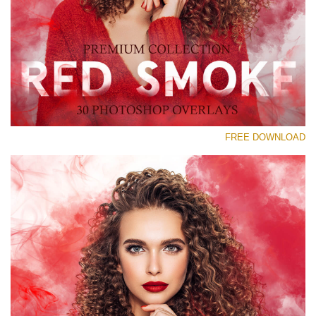
رجاء اختر
Free Red Smoke Overlay #23
Small 800*533px
Red Smoke
(30 Overlays)
FREE DOWNLOAD
Large 6000*4000px
Sunlight Collection
(290 Overlays)
Large 6000*4000px
Entire Collection
(1783 Overlays)
Large 6000*4000px