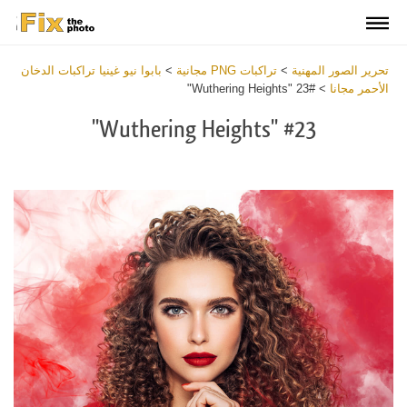
تحرير الصور المهنية
>
تراكبات PNG مجانية
>
بابوا نيو غينيا تراكبات الدخان
الأحمر مجانا
>
#23 "Wuthering Heights"
#23 "Wuthering Heights"
Download
Free