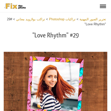
تحرير الصور المهنية
>
تراكبات Photoshop
>
تراكب بولارويد مجاني
>
#29
"Love Rhythm"
#29 "Love Rhythm"
Download
Free