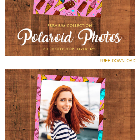
رجاء اختر
Free Polaroid Overlay #29
Small 800*1027px
Polaroid Photos
(30 Overlays)
FREE DOWNLOAD
Large 6000*4000px
Luxury Wedding
(373 Overlays)
Large 6000*4000px
Entire Collection
(1783 Overlays)
Large 6000*4000px