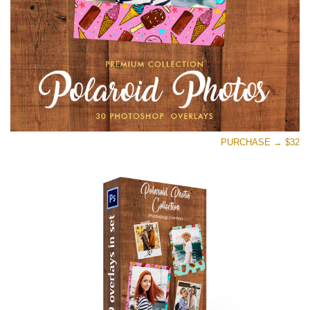
تنزيل مجاني
PURCHASE → $32