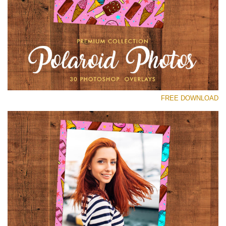
رجاء اختر
Free Polaroid Overlay #23
Small 800*1027px
Polaroid Photos
(30 Overlays)
FREE DOWNLOAD
Large 6000*4000px
Light Sparkling
(740 Overlays)
Large 6000*4000px
Entire Collection
(1783 Overlays)
Large 6000*4000px