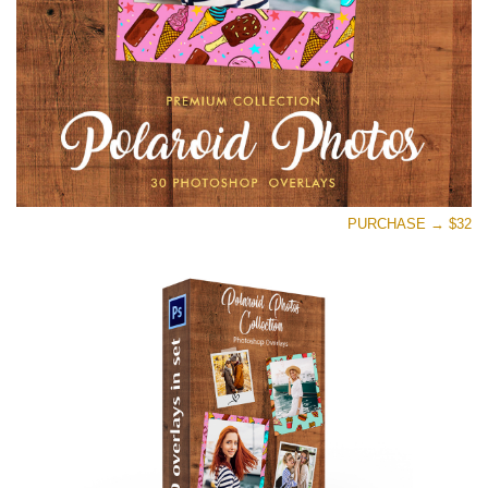
تنزيل مجاني
PURCHASE → $32