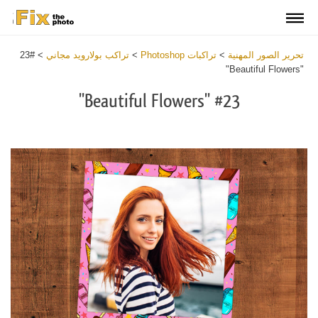
تحرير الصور المهنية
>
تراكبات Photoshop
>
تراكب بولارويد مجاني
>
#23
"Beautiful Flowers"
#23 "Beautiful Flowers"
Download
Free