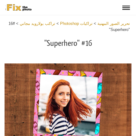
تحرير الصور المهنية
>
تراكبات Photoshop
>
تراكب بولارويد مجاني
>
#16
"Superhero"
#16 "Superhero"
Download
Free