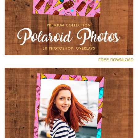
رجاء اختر
Free Polaroid Overlay #16
Small 800*1027px
Polaroid Photos
(30 Overlays)
FREE DOWNLOAD
Large 6000*4000px
Light Sparkling
(740 Overlays)
Large 6000*4000px
Entire Collection
(1783 Overlays)
Large 6000*4000px