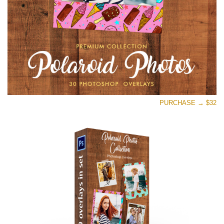
تنزيل مجاني
PURCHASE → $32