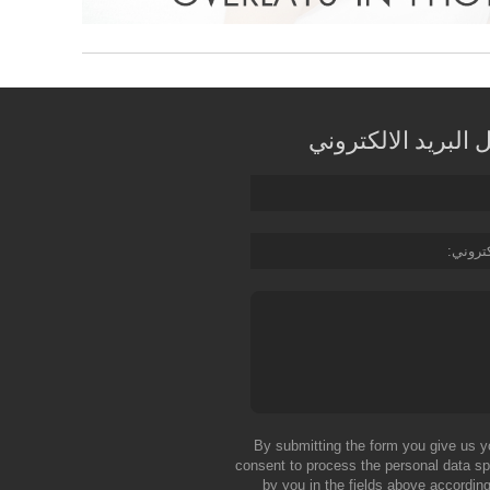
البريد الالكتروني
كتروني
By submitting the form you give us y
consent to process the personal data sp
by you in the fields above according