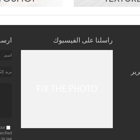
راسلنا على الفيسبوك
ارسل 
اسم
رير
بريد إل
our
ecified
 to our