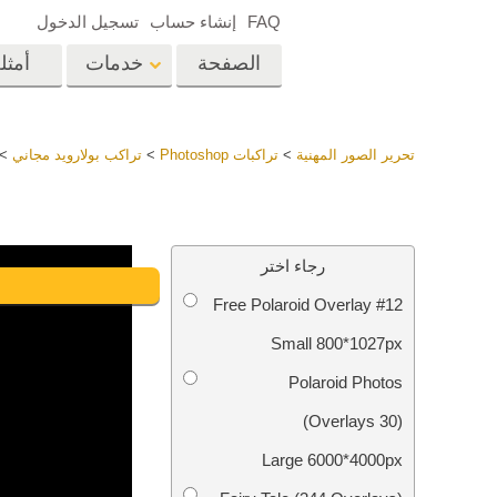
FAQ
إنشاء حساب
تسجيل الدخول
الصفحة
خدمات
أمثل
الرئيسية
op
Lightroom
تحرير الصور المهنية
>
تراكبات Photoshop
>
تراكب بولارويد مجاني
>
إعدادات Lightroom
المسبقة
خدمات إعادة لمس الرأس
إعادة 
مجموعات LR مسبقة
رجاء اختر
الضبط بأكملها
Free Polaroid Overlay #12
أفضل الإعدادات
Ps
المسبقة للصفقة
Small 800*1027px
مجموعة المحمول
خدمات تحرير صور الزفاف
نماذج 
Polaroid Photos
(30 Overlays)
Large 6000*4000px