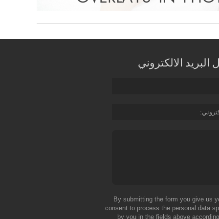
البريد الالكتروني
كتروني
By submitting the form you give us y
consent to process the personal data sp
by you in the fields above according