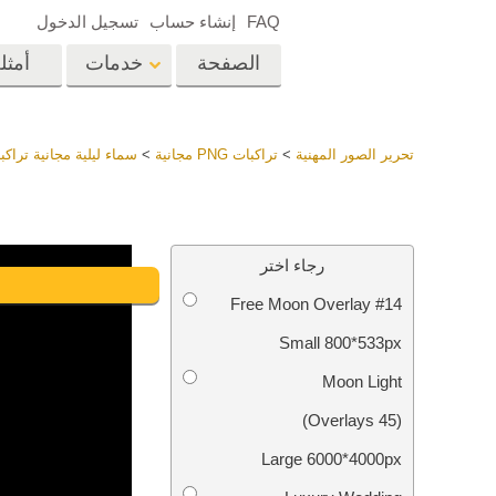
FAQ
إنشاء حساب
تسجيل الدخول
الصفحة
خدمات
أمثل
الرئيسية
op
Lightroom
تحرير الصور المهنية
>
تراكبات PNG مجانية
>
سماء ليلية مجانية تراكبات 
إعدادات Lightroom
المسبقة
خدمات إعادة لمس الرأس
إعادة 
مجموعات LR مسبقة
رجاء اختر
الضبط بأكملها
Free Moon Overlay #14
أفضل الإعدادات
Ps
المسبقة للصفقة
Small 800*533px
مجموعة المحمول
خدمات تحرير صور الزفاف
نماذج 
Moon Light
(45 Overlays)
Large 6000*4000px