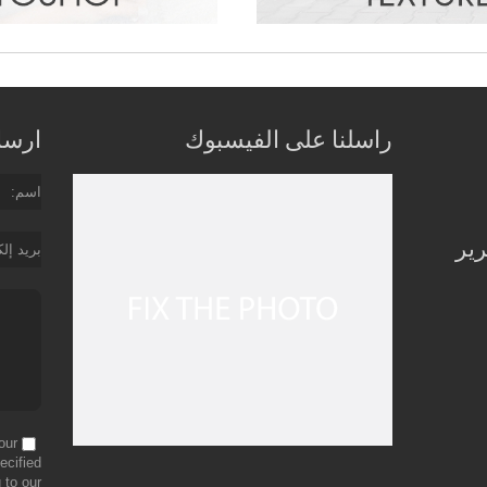
راسلنا على الفيسبوك
ارسل 
اسم
رير
بريد إل
our
ecified
 to our