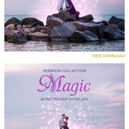
رجاء اختر
Free Photoshop Overlay #24
Small 800*533px
Magic Collection
(40 Overlays)
FREE DOWNLOAD
Large 6000*4000px
Luxury Wedding
(373 Overlays)
Large 6000*4000px
Entire Collection
(1783 Overlays)
Large 6000*4000px