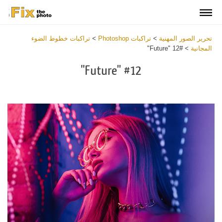
تحرير الصور المهنية
>
تراكبات Photoshop
>
تراكبات خطوط الضوء
المجانية
>
#12 "Future"
#12 "Future"
Download
Free
Overlay