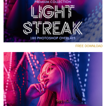
رجاء اختر
Free Photoshop Overlay #12
Small 800*533px
Light Streak
(180 Overlays)
FREE DOWNLOAD
Large 6000*4000px
4 Seasons (411 Overlays)
Large 6000*4000px
Entire Collection
(1783 Overlays)
Large 6000*4000px
تنزيل مجاني