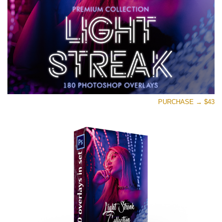
PURCHASE → $43