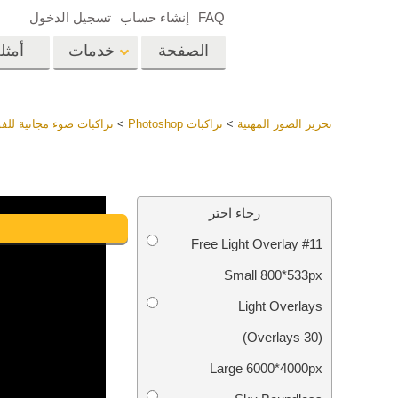
FAQ
إنشاء حساب
تسجيل الدخول
الصفحة
خدمات
أمثل
الرئيسية
op
Lightroom
تحرير الصور المهنية
>
تراكبات Photoshop
>
تراكبات ضوء مجانية لل
إعدادات Lightroom
المسبقة
خدمات إعادة لمس الرأس
إعادة 
مجموعات LR مسبقة
رجاء اختر
الضبط بأكملها
Free Light Overlay #11
أفضل الإعدادات
Ps
المسبقة للصفقة
Small 800*533px
مجموعة المحمول
خدمات تحرير صور الزفاف
نماذج 
Light Overlays
(30 Overlays)
Large 6000*4000px