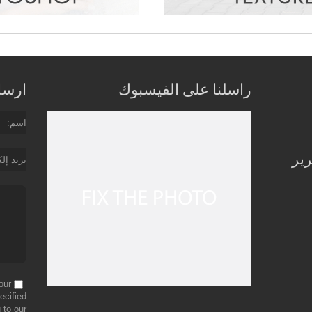
راسلنا على الفيسبوك
ارسل 
اسم
رير
بريد إل
our
ecified
 to our