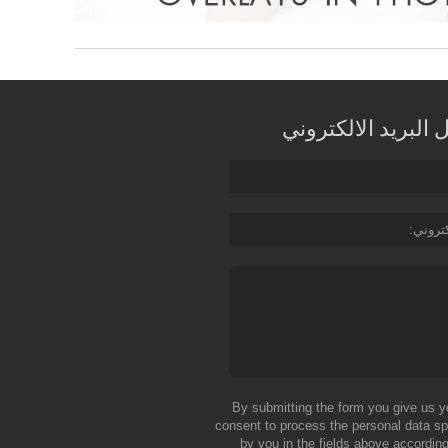
البريد الالكتروني
كتروني
By submitting the form you give us y
consent to process the personal data sp
by you in the fields above according