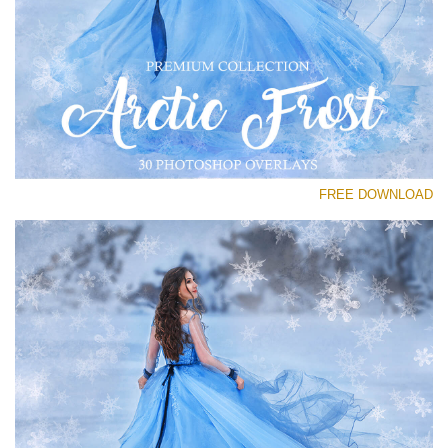
رجاء اختر
Free PNG Overlay #28
Small 800*533px
Artic Frost
(30 Overlays)
FREE DOWNLOAD
Large 6000*4000px
Luxury Wedding
(373 Overlays)
Large 6000*4000px
Entire Collection
(1783 Overlays)
Large 6000*4000px