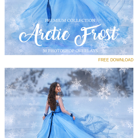
رجاء اختر
Free PNG Overlay #23
Small 800*533px
Artic Frost
(30 Overlays)
FREE DOWNLOAD
Large 6000*4000px
Sky Boundless
(347 Overlays)
Large 6000*4000px
Entire Collection
(1783 Overlays)
Large 6000*4000px