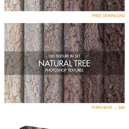
رجاء اختر
FREE DOWNLOAD
Free Photoshop Overlay
Small 800*533px
Natural Tree
(100 Textures)
Large 6000*4000px
Entire Collection
(1783 Overlays)
Large 6000*4000px
تنزيل مجاني
PURCHASE → $40