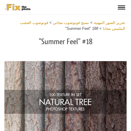
تحرير الصور المهنية
>
نسيج فوتوشوب مجاني
>
فوتوشوب العشب
الملمس مجانا
>
#18 "Summer Feel"
#18 "Summer Feel"
Download
Free
Overlay