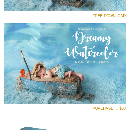
رجاء اختر
FREE DOWNLOAD
Free Photoshop Overlay
Small 800*533px
Dreamy Watercolor
(85 Textures)
Large 6000*4000px
Entire Collection
(1783 Overlays)
Large 6000*4000px
تنزيل مجاني
PURCHASE → $38