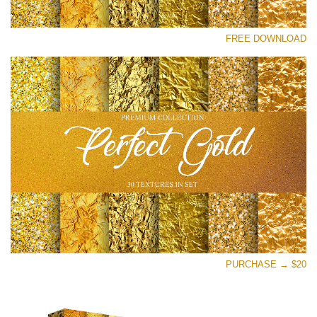
رجاء اختر
FREE DOWNLOAD
Free Photoshop Overlay
Small 800*533px
Perfect Gold
(30 Textures)
Large 6000*4000px
Entire Collection
(1783 Overlays)
Large 6000*4000px
تنزيل مجاني
PURCHASE → $20