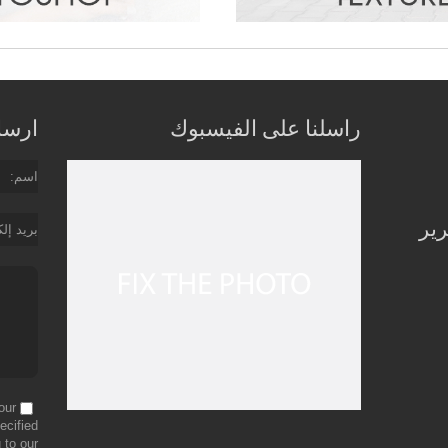
راسلنا على الفيسبوك
ارسل 
اسم
رير
بريد إل
our
ecified
 to our