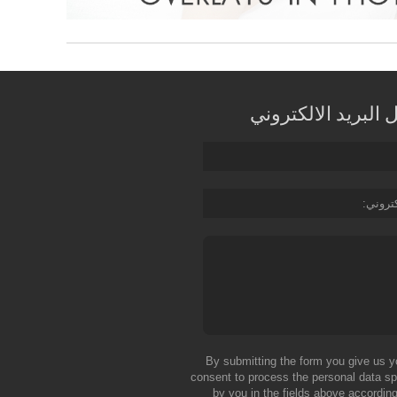
البريد الالكتروني
كتروني
By submitting the form you give us y
consent to process the personal data sp
by you in the fields above according