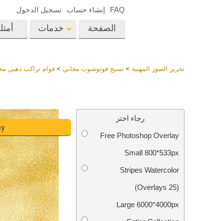
FAQ
إنشاء حساب
تسجيل الدخول
الصفحة
خدمات
أمثل
الرئيسية
op
Lightroom
تحرير الصور المهنية
>
نسيج فوتوشوب مجاني
>
قوام تراكب ذهبي مج
إعدادات Lightroom
المسبقة
خدمات إعادة لمس الرأس
إعادة 
مجموعات LR مسبقة
رجاء اختر
الضبط بأكملها
ay
Free Photoshop Overlay
أفضل الإعدادات
Ps
المسبقة للصفقة
Small 800*533px
مجموعة المحمول
خدمات تحرير صور الزفاف
نماذج 
Stripes Watercolor
(25 Overlays)
Large 6000*4000px