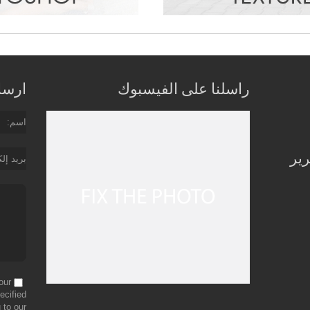
راسلنا على الفيسبوك
ارسل 
اسم
رير
بريد إل
our
ecified
 to our