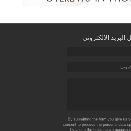
البريد الالكتروني
كتروني
By submitting the form you give us y
consent to process the personal data sp
by you in the fields above according