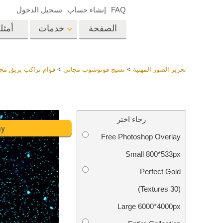
FAQ
إنشاء حساب
تسجيل الدخول
الصفحة
خدمات
أمثل
الرئيسية
op
Lightroom
تحرير الصور المهنية
>
نسيج فوتوشوب مجاني
>
قوام تراكب بريق مج
إعدادات Lightroom
المسبقة
خدمات إعادة لمس الرأس
إعادة 
مجموعات LR مسبقة
رجاء اختر
الضبط بأكملها
ay
Free Photoshop Overlay
أفضل الإعدادات
Ps
المسبقة للصفقة
Small 800*533px
مجموعة المحمول
خدمات تحرير صور الزفاف
نماذج 
Perfect Gold
(30 Textures)
Large 6000*4000px