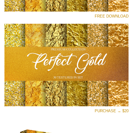
رجاء اختر
FREE DOWNLOAD
Free Photoshop Overlay
Small 800*533px
Perfect Gold
(30 Textures)
Large 6000*4000px
Entire Collection
(1783 Overlays)
Large 6000*4000px
تنزيل مجاني
PURCHASE → $20