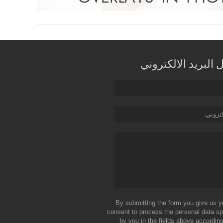
البريد الالكتروني
كتروني
By submitting the form you give us y
consent to process the personal data sp
by you in the fields above according