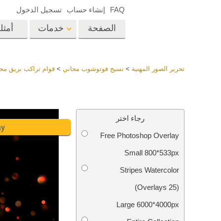
FAQ
إنشاء حساب
تسجيل الدخول
الصفحة
خدمات
أمثل
الرئيسية
op
Lightroom
تحرير الصور المهنية
>
نسيج فوتوشوب مجاني
>
قوام تراكب بريق مج
إعدادات Lightroom
المسبقة
خدمات إعادة لمس الرأس
إعادة 
مجموعات LR مسبقة
رجاء اختر
الضبط بأكملها
ay
Free Photoshop Overlay
أفضل الإعدادات
Ps
المسبقة للصفقة
Small 800*533px
مجموعة المحمول
خدمات تحرير صور الزفاف
نماذج 
Stripes Watercolor
(25 Overlays)
Large 6000*4000px