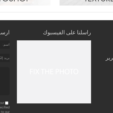
راسلنا على الفيسبوك
ارسل 
اسم
رير
بريد إل
our
ecified
 to our