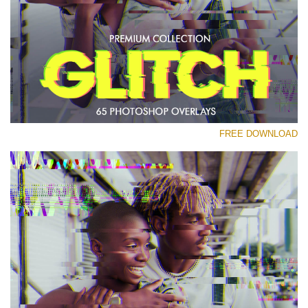
رجاء اختر
Free PNG Overlay #27
Small 800*533px
Glitch Effect
(65 Overlays)
FREE DOWNLOAD
Large 6000*4000px
Bokeh Complete Collection (650 Overlays)
Large 6000*4000px
Entire Collection
(1783 Overlays)
Large 6000*4000px
تنزيل مجاني