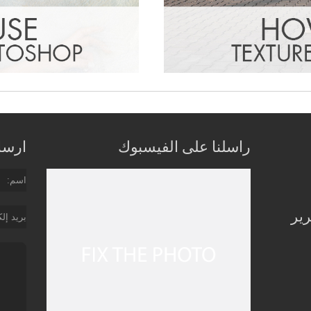
راسلنا على الفيسبوك
ارسل 
اسم
رير
بريد إل