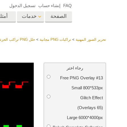
FAQ
إنشاء حساب
تسجيل الدخول
الصفحة
خدمات
أمثل
الرئيسية
op
Lightroom
تحرير الصور المهنية
>
تراكبات PNG مجانية
>
خلل PNG تراكب الحرة
إعدادات Lightroom
المسبقة
خدمات إعادة لمس الرأس
إعادة 
مجموعات LR مسبقة
رجاء اختر
الضبط بأكملها
Free PNG Overlay #13
أفضل الإعدادات
Ps
المسبقة للصفقة
Small 800*533px
مجموعة المحمول
خدمات تحرير صور الزفاف
نماذج 
Glitch Effect
(65 Overlays)
Large 6000*4000px