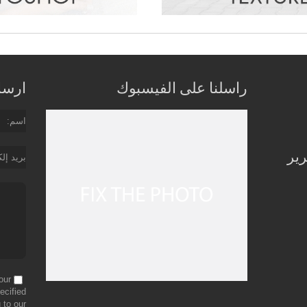
راسلنا على الفيسبوك
ارسل 
اسم
رير
بريد إل
our
ecified
 to our