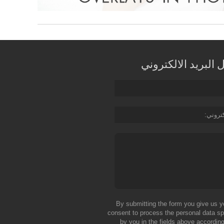
البريد الالكتروني
كتروني
By submitting the form you give us y
consent to process the personal data sp
by you in the fields above according