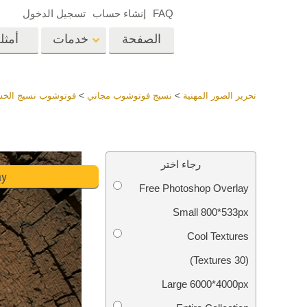
FAQ
إنشاء حساب
تسجيل الدخول
الصفحة
خدمات
أمثل
الرئيسية
op
Lightroom
تحرير الصور المهنية
>
نسيج فوتوشوب مجاني
>
فوتوشوب نسيج الخش
إعدادات Lightroom
المسبقة
خدمات إعادة لمس الرأس
إعادة 
مجموعات LR مسبقة
رجاء اختر
الضبط بأكملها
ay
Free Photoshop Overlay
أفضل الإعدادات
Ps
المسبقة للصفقة
Small 800*533px
مجموعة المحمول
خدمات تحرير صور الزفاف
نماذج 
Cool Textures
(30 Textures)
Large 6000*4000px