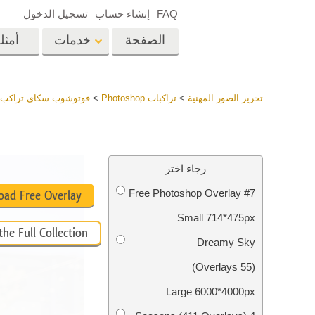
FAQ
إنشاء حساب
تسجيل الدخول
الصفحة
خدمات
أمثل
الرئيسية
op
Lightroom
تحرير الصور المهنية
>
تراكبات Photoshop
>
فوتوشوب سكاي تراكب 
إعدادات Lightroom
المسبقة
خدمات إعادة لمس الرأس
إعادة 
مجموعات LR مسبقة
رجاء اختر
الضبط بأكملها
Free Photoshop Overlay #7
أفضل الإعدادات
ad Free Overlay
Ps
المسبقة للصفقة
Small 714*475px
مجموعة المحمول
he Full Collection
خدمات تحرير صور الزفاف
نماذج 
Dreamy Sky
(55 Overlays)
Large 6000*4000px