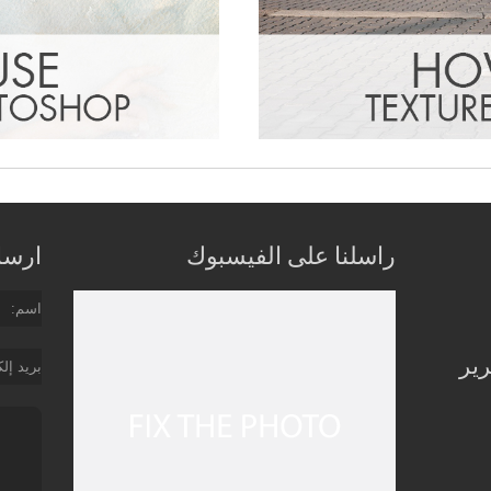
راسلنا على الفيسبوك
ارسل 
اسم
رير
بريد إل