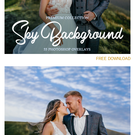
رجاء اختر
Free Photoshop Overlay #30
Small 800*533px
Sky Backgrounds
(55 Overlays)
FREE DOWNLOAD
Large 6000*4000px
Sky Boundless
(347 Overlays)
Large 6000*4000px
Entire Collection
(1783 Overlays)
Large 6000*4000px