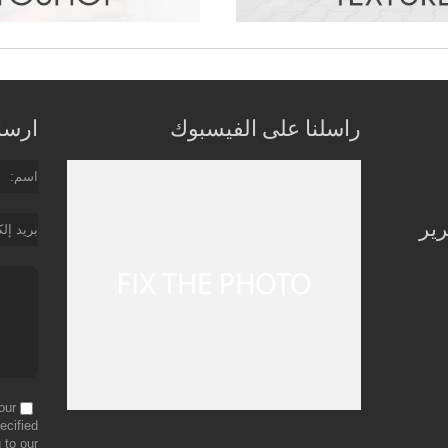
راسلنا على الفيسبوك
ارسل 
اسم
رير
بريد إل
our
ecified
 to our