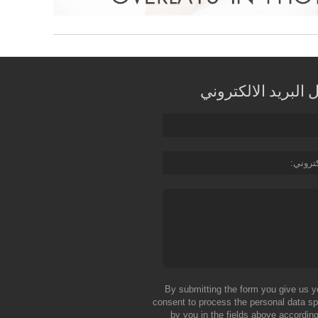
البريد الالكتروني
كتروني
By submitting the form you give us y
consent to process the personal data sp
by you in the fields above according