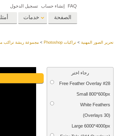
FAQ
إنشاء حساب
تسجيل الدخول
الصفحة
خدمات
أمثل
الرئيسية
op
Lightroom
تحرير الصور المهنية
>
تراكبات Photoshop
>
مجموعة ريشة تراكب مج
إعدادات Lightroom
المسبقة
خدمات إعادة لمس الرأس
إعادة 
مجموعات LR مسبقة
رجاء اختر
الضبط بأكملها
Free Feather Overlay #28
أفضل الإعدادات
Ps
المسبقة للصفقة
Small 800*600px
مجموعة المحمول
خدمات تحرير صور الزفاف
نماذج 
White Feathers
(30 Overlays)
Large 6000*4000px