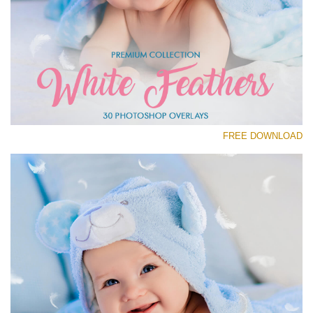
رجاء اختر
Free Feather Overlay #20
Small 800*600px
White Feathers
(30 Overlays)
FREE DOWNLOAD
Large 6000*4000px
Fairy Tale (344 Overlays)
Large 6000*4000px
Entire Collection
(1783 Overlays)
Large 6000*4000px
تنزيل مجاني