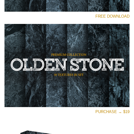
رجاء اختر
FREE DOWNLOAD
Free Photoshop Overlay
Small 800*533px
Olden Stone
(30 Overlays)
Large 6000*4000px
Entire Collection
(1783 Overlays)
Large 6000*4000px
تنزيل مجاني
PURCHASE → $19