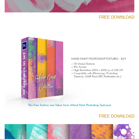
FREE DOWNLOAD
رجاء اختر
Free Photoshop Texture #8 Small 800*533px
Hand Painted
(30 Textures)
Large 6000*4000px
Entire Collection
(1783 Overlays)
FREE DOWNLOAD
Large 6000*4000px
تنزيل مجاني